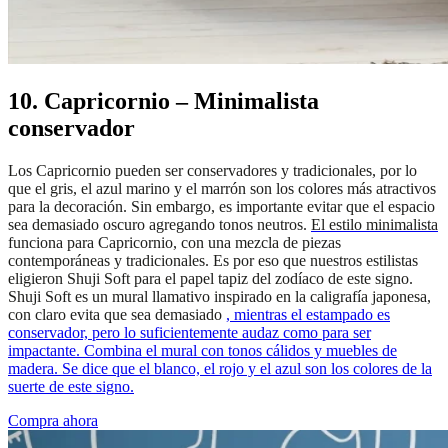
10. Capricornio – Minimalista
conservador
Los Capricornio pueden ser conservadores y tradicionales, por lo
que el gris, el azul marino y el marrón son los colores más atractivos
para la decoración. Sin embargo, es importante evitar que el espacio
sea demasiado oscuro agregando tonos neutros.
El estilo minimalista
funciona para Capricornio, con una mezcla de piezas
contemporáneas y tradicionales. Es por eso que nuestros estilistas
eligieron Shuji Soft para el papel tapiz del zodíaco de este signo.
Shuji Soft es un mural llamativo inspirado en la caligrafía japonesa,
con
claro evita que sea demasiado
, mientras
el estampado es
conservador, pero lo suficientemente audaz como para ser
impactante. Combina el mural con tonos cálidos y muebles de
madera. Se dice que el blanco, el rojo y el azul son los colores de la
suerte de este signo.
Compra ahora