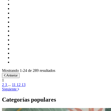
Mostrando 1-24 de 289 resultados
Anterior
1
2
3
...
11
12
13
Siguiente
Categorías populares