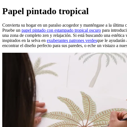
Papel pintado tropical
Convierta su hogar en un paraíso acogedor y manténgase a la última co
Pruebe un
papel pintado con estampado tropical oscuro
para introduci
una zona de completo zen y relajación. Si está buscando una estética 
inspirados en la selva en
exuberantes patrones verdes
que le ayudarán 
encontrar el diseño perfecto para sus paredes, o eche un vistazo a nue