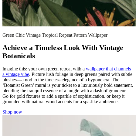
Green Chic Vintage Tropical Repeat Pattern Wallpaper
Achieve a Timeless Look With Vintage
Botanicals
Imagine this: your own green retreat with a
wallpaper that channels
a vintage vibe
. Picture lush foliage in deep greens paired with subtle
blushes—a nod to the timeless elegance of a bygone era. The
‘Botanist Green’ mural is your ticket to a luxuriously bold statement,
blending the tranquil essence of a jungle with a dash of grandeur.
Go for gold fixtures to add a sparkle of sophistication, or keep it
grounded with natural wood accents for a spa-like ambience.
Shop now