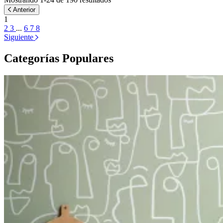
Anterior
1
2
3
...
6
7
8
Siguiente
Categorías Populares