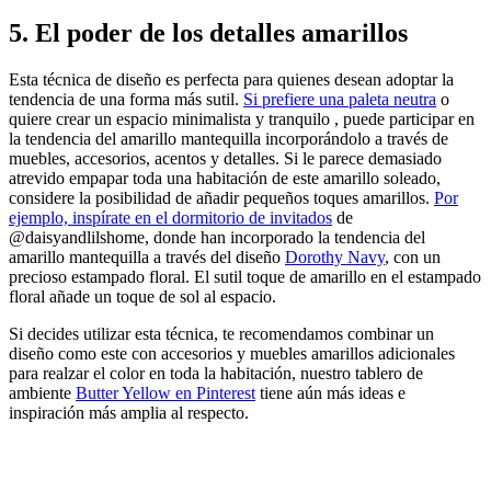
5. El poder de los detalles amarillos
Esta técnica de diseño es perfecta para quienes desean adoptar la
tendencia de una forma más sutil.
Si prefiere una paleta neutra
o
quiere crear un espacio minimalista y tranquilo
, puede participar en
la tendencia del amarillo mantequilla incorporándolo a través de
muebles, accesorios, acentos y detalles. Si le parece demasiado
atrevido empapar toda una habitación de este amarillo soleado,
considere la posibilidad de añadir pequeños toques amarillos.
Por
ejemplo, inspírate en el dormitorio de invitados
de
@daisyandlilshome, donde han incorporado la tendencia del
amarillo mantequilla a través del diseño
Dorothy Navy
, con un
precioso estampado floral. El sutil toque de amarillo en el estampado
floral añade un toque de sol al espacio.
Si decides utilizar esta técnica, te recomendamos combinar un
diseño como este con accesorios y muebles amarillos adicionales
para realzar el color en toda la habitación, nuestro tablero de
ambiente
Butter Yellow en Pinterest
tiene aún más ideas e
inspiración más amplia al respecto.