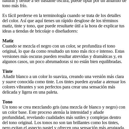
natural y tiende a ser bastante oscura, puede optar por un amarillo de
tono más frío.
Es fácil perderse en la terminología cuando se trata de los detalles
del color. Así que aquí tienes un rápido desglose de los términos
matiz, tinte y tono, que puede resultarte útil a la hora de explicar tus
ideas a tiendas de bricolaje o diseñadores:
Matiz
Cuando se mezcla el negro con un color, se profundiza el tono
original, lo que da como resultado un tono más rico e intenso. Estas
versiones más oscuras pueden resultar atrevidas y dramáticas y, en
algunos casos, un poco abrumadoras si no están bien equilibradas.
Tinte
Añadir blanco a un color lo suaviza, creando una versión más clara
y suave conocida como tinte. Los tintes pueden ayudar a atenuar los
colores vibrantes y son perfectos para crear una sensación más
delicada y ligera en una paleta.
Tono
Un tono se crea mezclando gris (una mezcla de blanco y negro) con
un color base. Este proceso atenúa la intensidad y añade
profundidad, revelando cualidades más sutiles y complejas dentro
del tono original. Los tonos no son tan brillantes como los tintes,
pero evitan el aspecto pastel y ofrecen una sensación más arraigada.