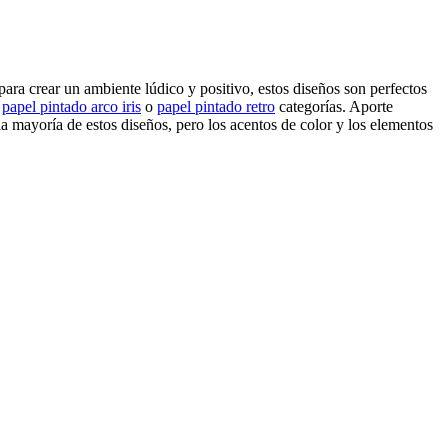
para crear un ambiente lúdico y positivo, estos diseños son perfectos
o
papel pintado arco iris
o
papel pintado retro
categorías. Aporte
a mayoría de estos diseños, pero los acentos de color y los elementos