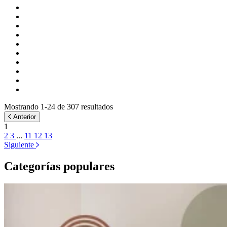
Mostrando 1-24 de 307 resultados
Anterior
1
2
3
...
11
12
13
Siguiente
Categorías populares