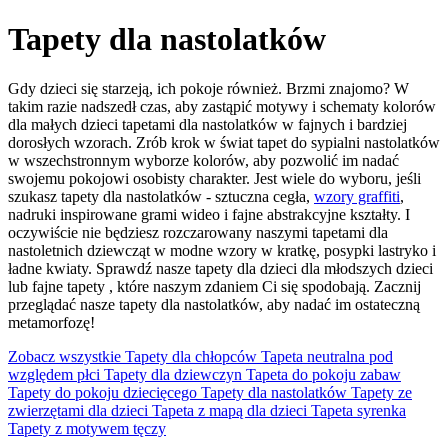
Tapety dla nastolatków
Gdy dzieci się starzeją, ich pokoje również. Brzmi znajomo? W
takim razie nadszedł czas, aby zastąpić motywy i schematy kolorów
dla małych dzieci tapetami dla nastolatków w fajnych i bardziej
dorosłych wzorach. Zrób krok w świat tapet do sypialni nastolatków
w wszechstronnym wyborze kolorów, aby pozwolić im nadać
swojemu pokojowi osobisty charakter. Jest wiele do wyboru, jeśli
szukasz tapety dla nastolatków - sztuczna cegła,
wzory graffiti
,
nadruki inspirowane grami wideo i fajne abstrakcyjne kształty. I
oczywiście nie będziesz rozczarowany naszymi tapetami dla
nastoletnich dziewcząt w modne wzory w kratkę, posypki lastryko i
ładne kwiaty. Sprawdź nasze tapety dla dzieci
dla młodszych dzieci
lub fajne tapety
, które naszym zdaniem Ci się spodobają. Zacznij
przeglądać nasze tapety dla nastolatków, aby nadać im ostateczną
metamorfozę!
Zobacz wszystkie
Tapety dla chłopców
Tapeta neutralna pod
względem płci
Tapety dla dziewczyn
Tapeta do pokoju zabaw
Tapety do pokoju dziecięcego
Tapety dla nastolatków
Tapety ze
zwierzętami dla dzieci
Tapeta z mapą dla dzieci
Tapeta syrenka
Tapety z motywem tęczy