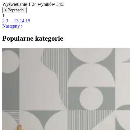
Wyświetlanie 1-24 wyników 345.
Poprzedni
1
2
3
...
13
14
15
Następny
Popularne kategorie