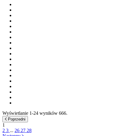
Wyświetlanie 1-24 wyników 666.
Poprzedni
1
2
3
...
26
27
28
Następny