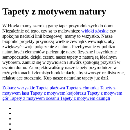
Tapety z motywem natury
W Hovia mamy szeroką gamę tapet przyrodniczych do domu.
Niezależnie od tego, czy są to malownicze
widoki górskie
czy
spokojne nadruki linii brzegowej, mamy to wszystko. Nasze
biophilic projekty przynoszą wielkie zewnątrz wewnątrz, aby
zwiększyć swoje połączenie z naturą. Przebywanie w pobliżu
naturalnych elementów pielęgnuje nasze fizyczne i psychiczne
samopoczucie, dzięki czemu nasze tapety z naturą są idealnym
wyborem. Zanurz się w żywiołach i stwórz spokojną przystań w
swoim domu. Zaprojektowaliśmy nasze tapety przyrodnicze w
różnych tonach i ziemistych odcieniach, aby stworzyć realistyczne,
relaksujące otoczenie. Kup nasze naturalne tapety już dziś.
Zobacz wszystkie
Tapeta plażowa
Tapeta z chmurką
Tapety z
motywem lasu
Tapety z motywem krajobrazu
Tapety z motywem
gór
Tapety z motywem oceanu
Tapety z motywem dżungli