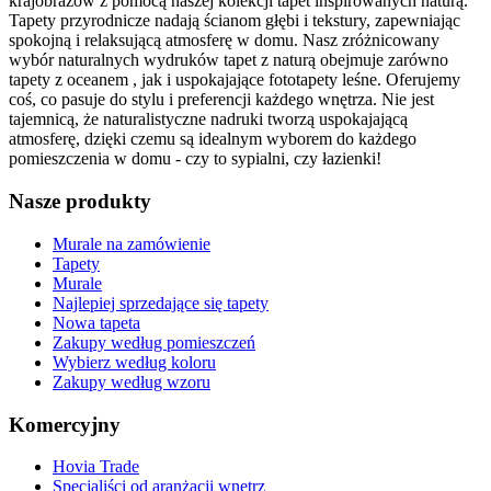
krajobrazów z pomocą naszej kolekcji tapet inspirowanych naturą.
Tapety przyrodnicze nadają ścianom głębi i tekstury, zapewniając
spokojną i relaksującą atmosferę w domu. Nasz zróżnicowany
wybór naturalnych wydruków tapet z naturą obejmuje zarówno
tapety z oceanem
, jak i uspokajające fototapety leśne. Oferujemy
coś, co pasuje do stylu i preferencji każdego wnętrza. Nie jest
tajemnicą, że naturalistyczne nadruki tworzą uspokajającą
atmosferę, dzięki czemu są idealnym wyborem do każdego
pomieszczenia w domu - czy to sypialni, czy łazienki!
Nasze produkty
Murale na zamówienie
Tapety
Murale
Najlepiej sprzedające się tapety
Nowa tapeta
Zakupy według pomieszczeń
Wybierz według koloru
Zakupy według wzoru
Komercyjny
Hovia Trade
Specjaliści od aranżacji wnętrz