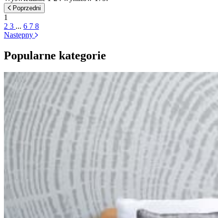
Poprzedni
1
2
3
...
6
7
8
Następny
Popularne kategorie