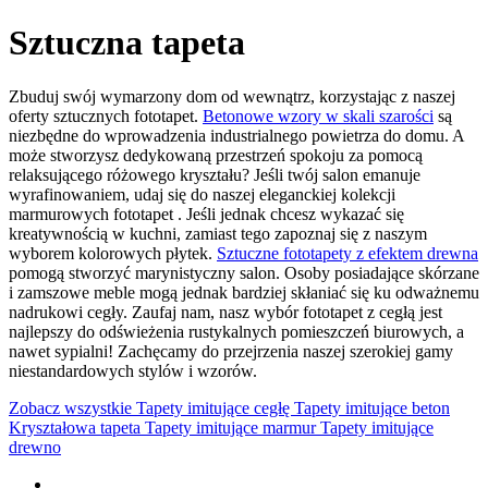
Sztuczna tapeta
Zbuduj swój wymarzony dom od wewnątrz, korzystając z naszej
oferty sztucznych fototapet.
Betonowe wzory w skali szarości
są
niezbędne do wprowadzenia industrialnego powietrza do domu. A
może stworzysz dedykowaną przestrzeń spokoju za pomocą
relaksującego różowego kryształu? Jeśli twój salon emanuje
wyrafinowaniem, udaj się do naszej eleganckiej kolekcji
marmurowych fototapet
. Jeśli jednak chcesz wykazać się
kreatywnością w kuchni, zamiast tego zapoznaj się z naszym
wyborem kolorowych płytek.
Sztuczne fototapety z efektem drewna
pomogą stworzyć marynistyczny salon. Osoby posiadające skórzane
i zamszowe meble mogą jednak bardziej skłaniać się ku odważnemu
nadrukowi cegły. Zaufaj nam, nasz wybór fototapet z cegłą
jest
najlepszy do odświeżenia rustykalnych pomieszczeń biurowych, a
nawet sypialni! Zachęcamy do przejrzenia naszej szerokiej gamy
niestandardowych stylów i wzorów.
Zobacz wszystkie
Tapety imitujące cegłę
Tapety imitujące beton
Kryształowa tapeta
Tapety imitujące marmur
Tapety imitujące
drewno