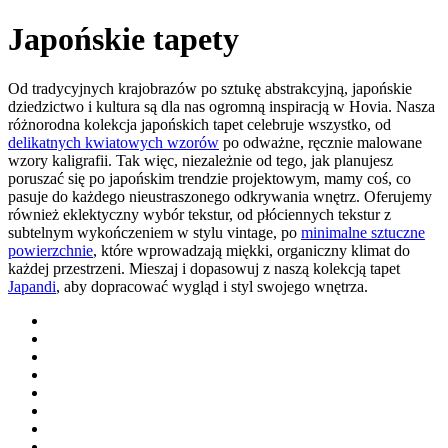
Japońskie tapety
Od tradycyjnych krajobrazów po sztukę abstrakcyjną, japońskie
dziedzictwo i kultura są dla nas ogromną inspiracją w Hovia. Nasza
różnorodna kolekcja japońskich tapet celebruje wszystko, od
delikatnych kwiatowych wzorów
po odważne, ręcznie malowane
wzory kaligrafii. Tak więc, niezależnie od tego, jak planujesz
poruszać się po japońskim trendzie projektowym, mamy coś, co
pasuje do każdego nieustraszonego odkrywania wnętrz. Oferujemy
również eklektyczny wybór tekstur, od płóciennych tekstur z
subtelnym wykończeniem w stylu vintage, po
minimalne sztuczne
powierzchnie
, które wprowadzają miękki, organiczny klimat do
każdej przestrzeni. Mieszaj i dopasowuj z naszą kolekcją tapet
Japandi
, aby dopracować wygląd i styl swojego wnętrza.