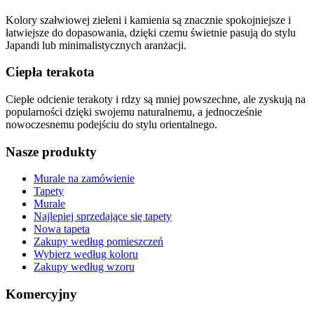
Kolory szałwiowej zieleni i kamienia są znacznie spokojniejsze i
łatwiejsze do dopasowania, dzięki czemu świetnie pasują do stylu
Japandi lub minimalistycznych aranżacji.
Ciepła terakota
Ciepłe odcienie terakoty i rdzy są mniej powszechne, ale zyskują na
popularności dzięki swojemu naturalnemu, a jednocześnie
nowoczesnemu podejściu do stylu orientalnego.
Nasze produkty
Murale na zamówienie
Tapety
Murale
Najlepiej sprzedające się tapety
Nowa tapeta
Zakupy według pomieszczeń
Wybierz według koloru
Zakupy według wzoru
Komercyjny