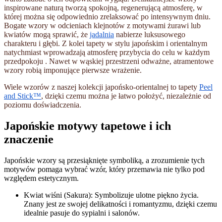
inspirowane naturą tworzą spokojną, regenerującą atmosferę, w
której można się odpowiednio zrelaksować po intensywnym dniu.
Bogate wzory w odcieniach klejnotów z motywami żurawi lub
kwiatów mogą sprawić, że
jadalnia
nabierze luksusowego
charakteru i głębi. Z kolei tapety w stylu japońskim i orientalnym
natychmiast wprowadzają atmosferę przybycia do celu w każdym
przedpokoju
. Nawet w wąskiej przestrzeni odważne, atramentowe
wzory robią imponujące pierwsze wrażenie.
Wiele wzorów z naszej kolekcji japońsko-orientalnej to tapety
Peel
and Stick™
, dzięki czemu można je łatwo położyć, niezależnie od
poziomu doświadczenia.
Japońskie motywy tapetowe i ich
znaczenie
Japońskie wzory są przesiąknięte symboliką, a zrozumienie tych
motywów pomaga wybrać wzór, który przemawia nie tylko pod
względem estetycznym.
Kwiat wiśni (Sakura): Symbolizuje ulotne piękno życia.
Znany jest ze swojej delikatności i romantyzmu, dzięki czemu
idealnie pasuje do sypialni i salonów.