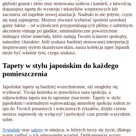
głęboki granat i złoto oraz stonowana szałwia i kamień, z łatwością
dopasujesz tapetę do wystroju i tekstyliów wnętrzowych lub
zaczniesz od zupełnie nowej aranżacji. Nadruki to nie jedyne, czym
się tutaj zajmujemy. Możesz również wybierać spośród szerokiej
gamy faktur – od wykończeń przypominających płótno z subtelnym
akcentem vintage po gładkie, minimalistyczne powierzchnie
imitujące różne materiały, które nadają Twoim ścianom spokojny,
naturalny charakter. Jeśli szukasz bardziej stonowanej interpretacji
inspirowanej stylem skandynawskim, nasza kolekcja tapet Japandi
może być właśnie tym, czego szukasz.
Tapety w stylu japońskim do każdego
pomieszczenia
Japońskie tapety są bardziej wszechstronne, niż mogłoby się
wydawać. Twoja łazienka
to prawdziwa oaza spokoju, a
odpowiednia tapeta ma tu ogromne znaczenie. Tapety w stylu
japońskim i orientalnym wprowadzają atmosferę spokoju rodem ze
spa do Twoich porannych i wieczornych rytuałów, dzięki czemu
możesz naprawdę się wyłączyć i poświęcić czas przede wszystkim
sobie.
Sypialnie
oraz
salony
to miejsca, w których toczy się życie, dlatego
warto zadbać o ich odpowiedni wygląd. Delikatniejsze wzory