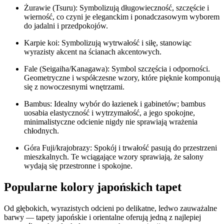
Żurawie (Tsuru): Symbolizują długowieczność, szczęście i
wierność, co czyni je eleganckim i ponadczasowym wyborem
do jadalni i przedpokojów.
Karpie koi: Symbolizują wytrwałość i siłę, stanowiąc
wyrazisty akcent na ścianach akcentowych.
Fale (Seigaiha/Kanagawa): Symbol szczęścia i odporności.
Geometryczne i współczesne wzory, które pięknie komponują
się z nowoczesnymi wnętrzami.
Bambus: Idealny wybór do łazienek i gabinetów; bambus
uosabia elastyczność i wytrzymałość, a jego spokojne,
minimalistyczne odcienie nigdy nie sprawiają wrażenia
chłodnych.
Góra Fuji/krajobrazy: Spokój i trwałość pasują do przestrzeni
mieszkalnych. Te wciągające wzory sprawiają, że salony
wydają się przestronne i spokojne.
Popularne kolory japońskich tapet
Od głębokich, wyrazistych odcieni po delikatne, ledwo zauważalne
barwy — tapety japońskie i orientalne oferują jedną z najlepiej