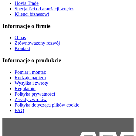
Hovia Trade
Specjaliści od aranżacji wnętrz
Klienci biznesowi
Informacje o firmie
O nas
Zrównoważony rozwój
Kontakt
Informacje o produkcie
Pomiar i montaż
Rodzaje papieru
Wysyłka i zwroty
Regulamin
Polityka prywatności
Zasady zwrotów
Polityka dotycząca plików cookie
FAQ