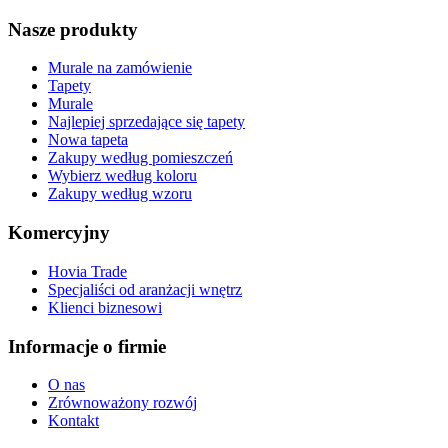
Nasze produkty
Murale na zamówienie
Tapety
Murale
Najlepiej sprzedające się tapety
Nowa tapeta
Zakupy według pomieszczeń
Wybierz według koloru
Zakupy według wzoru
Komercyjny
Hovia Trade
Specjaliści od aranżacji wnętrz
Klienci biznesowi
Informacje o firmie
O nas
Zrównoważony rozwój
Kontakt