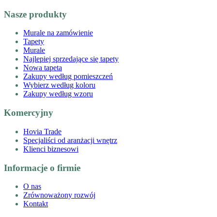
Nasze produkty
Murale na zamówienie
Tapety
Murale
Najlepiej sprzedające się tapety
Nowa tapeta
Zakupy według pomieszczeń
Wybierz według koloru
Zakupy według wzoru
Komercyjny
Hovia Trade
Specjaliści od aranżacji wnętrz
Klienci biznesowi
Informacje o firmie
O nas
Zrównoważony rozwój
Kontakt