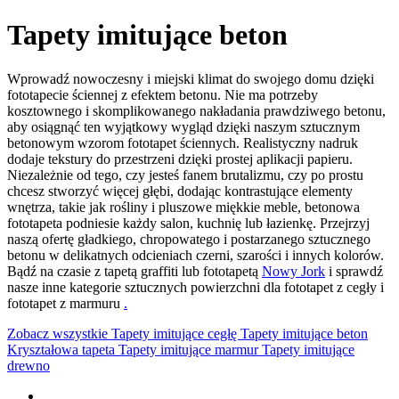
Tapety imitujące beton
Wprowadź nowoczesny i miejski klimat do swojego domu dzięki
fototapecie ściennej z efektem betonu. Nie ma potrzeby
kosztownego i skomplikowanego nakładania prawdziwego betonu,
aby osiągnąć ten wyjątkowy wygląd dzięki naszym sztucznym
betonowym wzorom fototapet ściennych. Realistyczny nadruk
dodaje tekstury do przestrzeni dzięki prostej aplikacji papieru.
Niezależnie od tego, czy jesteś fanem brutalizmu, czy po prostu
chcesz stworzyć więcej głębi, dodając kontrastujące elementy
wnętrza, takie jak rośliny i pluszowe miękkie meble, betonowa
fototapeta podniesie każdy salon, kuchnię lub łazienkę. Przejrzyj
naszą ofertę gładkiego, chropowatego i postarzanego sztucznego
betonu w delikatnych odcieniach czerni, szarości i innych kolorów.
Bądź na czasie z tapetą graffiti
lub fototapetą
Nowy Jork
i sprawdź
nasze inne kategorie sztucznych powierzchni
dla fototapet z cegły
i
fototapet z marmuru
.
Zobacz wszystkie
Tapety imitujące cegłę
Tapety imitujące beton
Kryształowa tapeta
Tapety imitujące marmur
Tapety imitujące
drewno