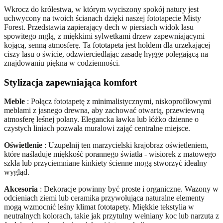
Wkrocz do królestwa, w którym wyciszony spokój natury jest
uchwycony na twoich ścianach dzięki naszej fototapecie Misty
Forest. Przedstawia zapierający dech w piersiach widok lasu
spowitego mgłą, z miękkimi sylwetkami drzew zapewniającymi
kojącą, senną atmosferę. Ta fototapeta jest hołdem dla urzekającej
ciszy lasu o świcie, odzwierciedlając zasadę hygge polegającą na
znajdowaniu piękna w codzienności.
Stylizacja zapewniająca komfort
Meble
: Połącz fototapetę z minimalistycznymi, niskoprofilowymi
meblami z jasnego drewna, aby zachować otwartą, przewiewną
atmosferę leśnej polany. Elegancka ławka lub łóżko dzienne o
czystych liniach pozwala muralowi zająć centralne miejsce.
Oświetlenie
: Uzupełnij ten marzycielski krajobraz oświetleniem,
które naśladuje miękkość porannego światła - wisiorek z matowego
szkła lub przyciemniane kinkiety ścienne mogą stworzyć idealny
wygląd.
Akcesoria
: Dekoracje powinny być proste i organiczne. Wazony w
odcieniach ziemi lub ceramika przywołująca naturalne elementy
mogą wzmocnić leśny klimat fototapety. Miękkie tekstylia w
neutralnych kolorach, takie jak przytulny wełniany koc lub narzuta z