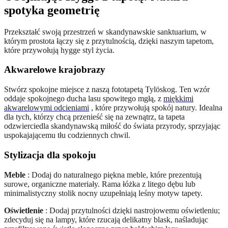
spotyka geometrię
Przekształć swoją przestrzeń w skandynawskie sanktuarium, w
którym prostota łączy się z przytulnością, dzięki naszym tapetom,
które przywołują hygge styl życia.
Akwarelowe krajobrazy
Stwórz spokojne miejsce z naszą fototapetą Tylöskog. Ten wzór
oddaje spokojnego ducha lasu spowitego mgłą, z
miękkimi
akwarelowymi odcieniami
, które przywołują spokój natury. Idealna
dla tych, którzy chcą przenieść się na zewnątrz, ta tapeta
odzwierciedla skandynawską miłość do świata przyrody, sprzyjając
uspokajającemu tłu codziennych chwil.
Stylizacja dla spokoju
Meble
: Dodaj do naturalnego piękna meble, które prezentują
surowe, organiczne materiały. Rama łóżka z litego dębu lub
minimalistyczny stolik nocny uzupełniają leśny motyw tapety.
Oświetlenie
: Dodaj przytulności dzięki nastrojowemu oświetleniu;
zdecyduj się na lampy, które rzucają delikatny blask, naśladując