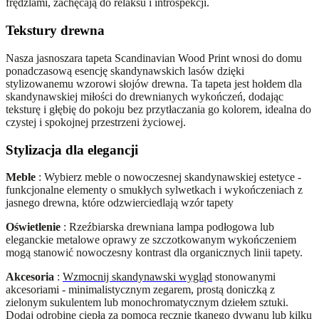
frędzlami, zachęcają do relaksu i introspekcji.
Tekstury drewna
Nasza jasnoszara tapeta Scandinavian Wood Print wnosi do domu
ponadczasową esencję skandynawskich lasów dzięki
stylizowanemu wzorowi słojów drewna. Ta tapeta jest hołdem dla
skandynawskiej miłości do drewnianych wykończeń, dodając
teksturę i głębię do pokoju bez przytłaczania go kolorem, idealna do
czystej i spokojnej przestrzeni życiowej.
Stylizacja dla elegancji
Meble
: Wybierz meble o nowoczesnej skandynawskiej estetyce -
funkcjonalne elementy o smukłych sylwetkach i wykończeniach z
jasnego drewna, które odzwierciedlają wzór tapety
Oświetlenie
: Rzeźbiarska drewniana lampa podłogowa lub
eleganckie metalowe oprawy ze szczotkowanym wykończeniem
mogą stanowić nowoczesny kontrast dla organicznych linii tapety.
Akcesoria
:
Wzmocnij skandynawski wygląd
stonowanymi
akcesoriami - minimalistycznym zegarem, prostą doniczką z
zielonym sukulentem lub monochromatycznym dziełem sztuki.
Dodaj odrobinę ciepła za pomocą ręcznie tkanego dywanu lub kilku