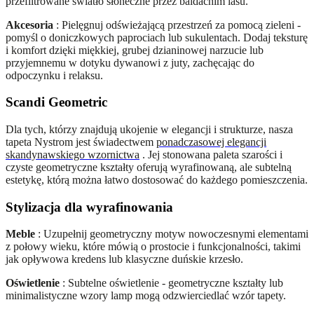
przefiltrowane światło słoneczne przez baldachim lasu.
Akcesoria
: Pielęgnuj odświeżającą przestrzeń za pomocą zieleni -
pomyśl o doniczkowych paprociach lub sukulentach. Dodaj teksturę
i komfort dzięki miękkiej, grubej dzianinowej narzucie lub
przyjemnemu w dotyku dywanowi z juty, zachęcając do
odpoczynku i relaksu.
Scandi Geometric
Dla tych, którzy znajdują ukojenie w elegancji i strukturze, nasza
tapeta Nystrom jest świadectwem
ponadczasowej elegancji
skandynawskiego wzornictwa
. Jej stonowana paleta szarości i
czyste geometryczne kształty oferują wyrafinowaną, ale subtelną
estetykę, którą można łatwo dostosować do każdego pomieszczenia.
Stylizacja dla wyrafinowania
Meble
: Uzupełnij geometryczny motyw nowoczesnymi elementami
z połowy wieku, które mówią o prostocie i funkcjonalności, takimi
jak opływowa kredens lub klasyczne duńskie krzesło.
Oświetlenie
: Subtelne oświetlenie - geometryczne kształty lub
minimalistyczne wzory lamp mogą odzwierciedlać wzór tapety.