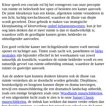
Kleur speelt een cruciale rol bij het vormgeven van onze perceptie
van ruimte en beïnvloedt hoe open of besloten een kamer aanvoelt.
De juiste kleurkeuze kan een kleine, afgesloten ruimte veranderen in
een licht, luchtig toevluchtsoord, waardoor de illusie van diepte
wordt gecreëerd. Door gebruik te maken van strategische
kleurplaatsing of kleurverloop
ombré behangontwerpen
, kun je het
oog laten denken dat er meer ruimte is dan er daadwerkelijk is,
waardoor zelfs de gezelligste kamers groter, helderder en
uitnodigender aanvoelen.
Een goed verlichte kamer met lichtgekleurde muren voelt meestal
opener en luchtiger aan. Tinten zoals zacht wit, pasteltinten en
bleke
neutralen
zijn bijzonder effectief in het weerkaatsen van zowel
natuurlijk als kunstlicht, waardoor de ruimte helderder wordt en een
natuurlijk gevoel van ruimte-uitbreiding ontstaat, waardoor de kamer
ruimer en gastvrijer aanvoelt.
Aan de andere kant kunnen donkere kleuren ook de illusie van
ruimte versterken als ze doordacht worden gebruikt. Diepblauw,
houtskoolgrijs en bosgroen kunnen diepte en drama toevoegen,
terwijl een muurschildering die een dramatisch landschap uitbeeldt,
zoals een mistige bergketen zoals onze
Woodlands muurschildering
,
of een uitgestrekte lucht zoals te zien is in onze
Sunset Classic
muurschildering
, de indruk kan wekken dat muren verder reiken dan
hun fysieke grenzen, waardoor het gevoel van schaal van de kamer