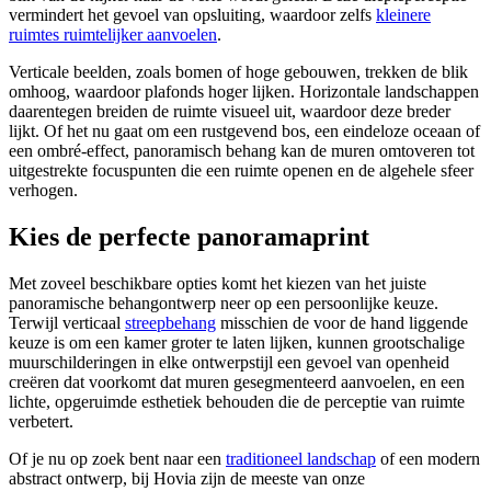
vermindert het gevoel van opsluiting, waardoor zelfs
kleinere
ruimtes ruimtelijker aanvoelen
.
Verticale beelden, zoals bomen of hoge gebouwen, trekken de blik
omhoog, waardoor plafonds hoger lijken. Horizontale landschappen
daarentegen breiden de ruimte visueel uit, waardoor deze breder
lijkt. Of het nu gaat om een rustgevend bos, een eindeloze oceaan of
een ombré-effect, panoramisch behang kan de muren omtoveren tot
uitgestrekte focuspunten die een ruimte openen en de algehele sfeer
verhogen.
Kies de perfecte panoramaprint
Met zoveel beschikbare opties komt het kiezen van het juiste
panoramische behangontwerp neer op een persoonlijke keuze.
Terwijl verticaal
streepbehang
misschien de voor de hand liggende
keuze is om een kamer groter te laten lijken, kunnen grootschalige
muurschilderingen in elke ontwerpstijl een gevoel van openheid
creëren dat voorkomt dat muren gesegmenteerd aanvoelen, en een
lichte, opgeruimde esthetiek behouden die de perceptie van ruimte
verbetert.
Of je nu op zoek bent naar een
traditioneel landschap
of een modern
abstract ontwerp, bij Hovia zijn de meeste van onze