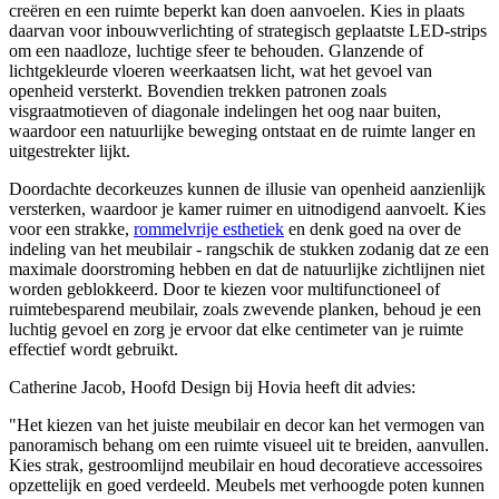
creëren en een ruimte beperkt kan doen aanvoelen. Kies in plaats
daarvan voor inbouwverlichting of strategisch geplaatste LED-strips
om een naadloze, luchtige sfeer te behouden. Glanzende of
lichtgekleurde vloeren weerkaatsen licht, wat het gevoel van
openheid versterkt. Bovendien trekken patronen zoals
visgraatmotieven of diagonale indelingen het oog naar buiten,
waardoor een natuurlijke beweging ontstaat en de ruimte langer en
uitgestrekter lijkt.
Doordachte decorkeuzes kunnen de illusie van openheid aanzienlijk
versterken, waardoor je kamer ruimer en uitnodigend aanvoelt. Kies
voor een strakke,
rommelvrije esthetiek
en denk goed na over de
indeling van het meubilair - rangschik de stukken zodanig dat ze een
maximale doorstroming hebben en dat de natuurlijke zichtlijnen niet
worden geblokkeerd. Door te kiezen voor multifunctioneel of
ruimtebesparend meubilair, zoals zwevende planken, behoud je een
luchtig gevoel en zorg je ervoor dat elke centimeter van je ruimte
effectief wordt gebruikt.
Catherine Jacob, Hoofd Design bij Hovia heeft dit advies:
"Het kiezen van het juiste meubilair en decor kan het vermogen van
panoramisch behang om een ruimte visueel uit te breiden, aanvullen.
Kies strak, gestroomlijnd meubilair en houd decoratieve accessoires
opzettelijk en goed verdeeld. Meubels met verhoogde poten kunnen