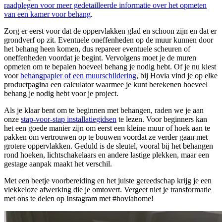
raadplegen voor meer gedetailleerde informatie over het opmeten
van een kamer voor behang
.
Zorg er eerst voor dat de oppervlakken glad en schoon zijn en dat er
grondverf op zit. Eventuele oneffenheden op de muur kunnen door
het behang heen komen, dus repareer eventuele scheuren of
oneffenheden voordat je begint. Vervolgens moet je de muren
opmeten om te bepalen hoeveel behang je nodig hebt. Of je nu kiest
voor
behangpapier of een muurschildering
, bij Hovia vind je op elke
productpagina een calculator waarmee je kunt berekenen hoeveel
behang je nodig hebt voor je project.
Als je klaar bent om te beginnen met behangen, raden we je aan
onze
stap-voor-stap installatiegidsen
te lezen. Voor beginners kan
het een goede manier zijn om eerst een kleine muur of hoek aan te
pakken om vertrouwen op te bouwen voordat ze verder gaan met
grotere oppervlakken. Geduld is de sleutel, vooral bij het behangen
rond hoeken, lichtschakelaars en andere lastige plekken, maar een
gestage aanpak maakt het verschil.
Met een beetje voorbereiding en het juiste gereedschap krijg je een
vlekkeloze afwerking die je omtovert. Vergeet niet je transformatie
met ons te delen op Instagram met #hoviahome!