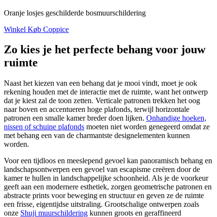
Oranje losjes geschilderde bosmuurschildering
Winkel Køb Coppice
Zo kies je het perfecte behang voor jouw
ruimte
Naast het kiezen van een behang dat je mooi vindt, moet je ook
rekening houden met de interactie met de ruimte, want het ontwerp
dat je kiest zal de toon zetten. Verticale patronen trekken het oog
naar boven en accentueren hoge plafonds, terwijl horizontale
patronen een smalle kamer breder doen lijken.
Onhandige hoeken,
nissen of schuine plafonds
moeten niet worden genegeerd omdat ze
met behang een van de charmantste designelementen kunnen
worden.
Voor een tijdloos en meeslepend gevoel kan panoramisch behang en
landschapsontwerpen een gevoel van escapisme creëren door de
kamer te hullen in landschappelijke schoonheid. Als je de voorkeur
geeft aan een modernere esthetiek, zorgen geometrische patronen en
abstracte prints voor beweging en structuur en geven ze de ruimte
een frisse, eigentijdse uitstraling. Grootschalige ontwerpen zoals
onze
Shuji muurschildering
kunnen groots en geraffineerd