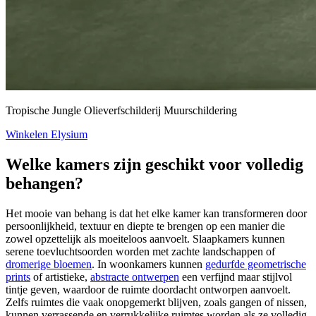
Tropische Jungle Olieverfschilderij Muurschildering
Winkelen Elysium
Welke kamers zijn geschikt voor volledig
behangen?
Het mooie van behang is dat het elke kamer kan transformeren door
persoonlijkheid, textuur en diepte te brengen op een manier die
zowel opzettelijk als moeiteloos aanvoelt. Slaapkamers kunnen
serene toevluchtsoorden worden met zachte landschappen of
dromerige bloemen
. In woonkamers kunnen
gedurfde geometrische
prints
of artistieke,
abstracte ontwerpen
een verfijnd maar stijlvol
tintje geven, waardoor de ruimte doordacht ontworpen aanvoelt.
Zelfs ruimtes die vaak onopgemerkt blijven, zoals gangen of nissen,
kunnen verrassende en verrukkelijke ruimtes worden als ze volledig