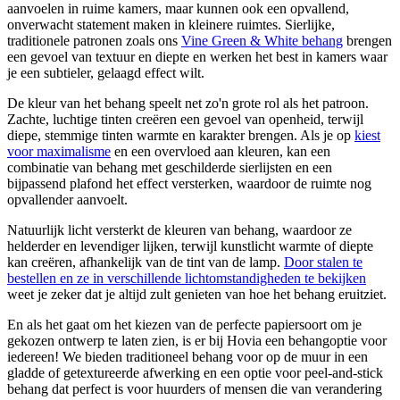
aanvoelen in ruime kamers, maar kunnen ook een opvallend,
onverwacht statement maken in kleinere ruimtes. Sierlijke,
traditionele patronen zoals ons
Vine Green & White behang
brengen
een gevoel van textuur en diepte en werken het best in kamers waar
je een subtieler, gelaagd effect wilt.
De kleur van het behang speelt net zo'n grote rol als het patroon.
Zachte, luchtige tinten creëren een gevoel van openheid, terwijl
diepe, stemmige tinten warmte en karakter brengen. Als je op
kiest
voor maximalisme
en een overvloed aan kleuren, kan een
combinatie van behang met geschilderde sierlijsten en een
bijpassend plafond het effect versterken, waardoor de ruimte nog
opvallender aanvoelt.
Natuurlijk licht versterkt de kleuren van behang, waardoor ze
helderder en levendiger lijken, terwijl kunstlicht warmte of diepte
kan creëren, afhankelijk van de tint van de lamp.
Door stalen te
bestellen en ze in verschillende lichtomstandigheden te bekijken
weet je zeker dat je altijd zult genieten van hoe het behang eruitziet.
En als het gaat om het kiezen van de perfecte papiersoort om je
gekozen ontwerp te laten zien, is er bij Hovia een behangoptie voor
iedereen! We bieden traditioneel behang voor op de muur in een
gladde of getextureerde afwerking en een optie voor peel-and-stick
behang dat perfect is voor huurders of mensen die van verandering