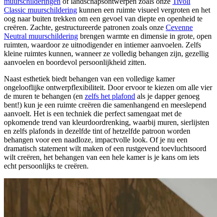
muurschilderingen
of landschapsontwerpen zoals onze
Tivoli
Classic muurschildering
kunnen een ruimte visueel vergroten en het
oog naar buiten trekken om een gevoel van diepte en openheid te
creëren. Zachte, gestructureerde patronen zoals onze
Cevenne
Neutral muurschildering
brengen warmte en dimensie in grote, open
ruimten, waardoor ze uitnodigender en intiemer aanvoelen. Zelfs
kleine ruimtes kunnen, wanneer ze volledig behangen zijn, gezellig
aanvoelen en boordevol persoonlijkheid zitten.
Naast esthetiek biedt behangen van een volledige kamer
ongelooflijke ontwerpflexibiliteit. Door ervoor te kiezen om alle vier
de muren te behangen (en
zelfs het plafond
als je dapper genoeg
bent!) kun je een ruimte creëren die samenhangend en meeslepend
aanvoelt. Het is een techniek die perfect samengaat met de
opkomende trend van kleurdoordrenking, waarbij muren, sierlijsten
en zelfs plafonds in dezelfde tint of hetzelfde patroon worden
behangen voor een naadloze, impactvolle look. Of je nu een
dramatisch statement wilt maken of een rustgevend toevluchtsoord
wilt creëren, het behangen van een hele kamer is je kans om iets
echt persoonlijks te creëren.