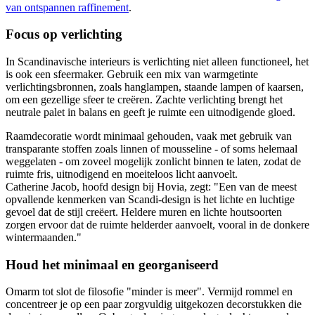
van ontspannen raffinement
.
Focus op verlichting
In Scandinavische interieurs is verlichting niet alleen functioneel, het
is ook een sfeermaker. Gebruik een mix van warmgetinte
verlichtingsbronnen, zoals hanglampen, staande lampen of kaarsen,
om een gezellige sfeer te creëren. Zachte verlichting brengt het
neutrale palet in balans en geeft je ruimte een uitnodigende gloed.
Raamdecoratie wordt minimaal gehouden, vaak met gebruik van
transparante stoffen zoals linnen of mousseline - of soms helemaal
weggelaten - om zoveel mogelijk zonlicht binnen te laten, zodat de
ruimte fris, uitnodigend en moeiteloos licht aanvoelt.
Catherine Jacob, hoofd design bij Hovia, zegt: "Een van de meest
opvallende kenmerken van Scandi-design is het lichte en luchtige
gevoel dat de stijl creëert. Heldere muren en lichte houtsoorten
zorgen ervoor dat de ruimte helderder aanvoelt, vooral in de donkere
wintermaanden."
Houd het minimaal en georganiseerd
Omarm tot slot de filosofie "minder is meer". Vermijd rommel en
concentreer je op een paar zorgvuldig uitgekozen decorstukken die