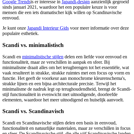
Google Trends
is er interesse in
Japandi-design
aanzienlijk gegroeid
sinds januari 2021, waardoor het een populaire keuze is voor
mensen die een iets dramatischer kijk willen op Scandinavische
eenvoud.
Je kunt onze
Japandi Interieur Gids
voor meer informatie over deze
populaire esthetiek.
Scandi vs. minimalistisch
Scandi en
minimalistische stijlen
delen een liefde voor eenvoud en
functionaliteit, maar ze verschillen in aanpak en sfeer. Bij
minimalisme draait alles om het terugbrengen tot het essentiële, wat
vaak resulteert in strakke, strakke ruimtes met een focus op vorm en
functie. Het geeft de voorkeur aan monochrome kleurenschema's,
strakke lijnen en een bijna architecturale precisie. Terwijl het
minimalisme de nadruk legt op terughoudendheid, brengt de Scandi-
stijl functionaliteit in evenwicht met uitnodigende, doorleefde
elementen, waardoor het meer uitnodigend en huiselijk aanvoelt.
Scandi vs. Scandinavisch
Scandi en Scandinavische stijlen delen een basis in eenvoud,
functionaliteit en natuurlijke materialen, maar ze verschillen in focus
en sfeer. De Scandinavische stijl, die alle vijf Scandinavische landen