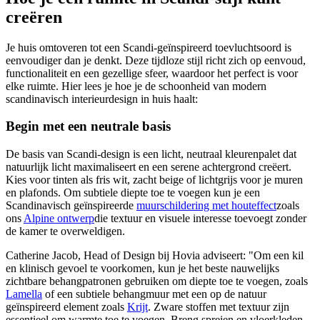
creëren
Je huis omtoveren tot een Scandi-geïnspireerd toevluchtsoord is
eenvoudiger dan je denkt. Deze tijdloze stijl richt zich op eenvoud,
functionaliteit en een gezellige sfeer, waardoor het perfect is voor
elke ruimte. Hier lees je hoe je de schoonheid van modern
scandinavisch interieurdesign in huis haalt:
Begin met een neutrale basis
De basis van Scandi-design is een licht, neutraal kleurenpalet dat
natuurlijk licht maximaliseert en een serene achtergrond creëert.
Kies voor tinten als fris wit, zacht beige of lichtgrijs voor je muren
en plafonds. Om subtiele diepte toe te voegen kun je een
Scandinavisch geïnspireerde
muurschildering met houteffect
zoals
ons
Alpine ontwerp
die textuur en visuele interesse toevoegt zonder
de kamer te overweldigen.
Catherine Jacob, Head of Design bij Hovia adviseert: "Om een kil
en klinisch gevoel te voorkomen, kun je het beste nauwelijks
zichtbare behangpatronen gebruiken om diepte toe te voegen, zoals
Lamella
of een subtiele behangmuur met een op de natuur
geïnspireerd element zoals
Krijt
. Zware stoffen met textuur zijn
essentieel om warmte toe te voegen. Breng spreien en vloerkleden