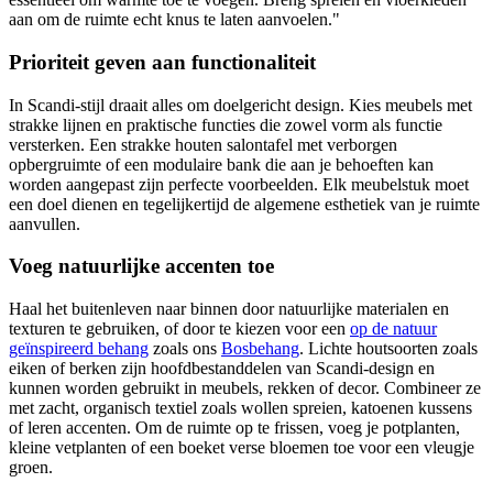
aan om de ruimte echt knus te laten aanvoelen."
Prioriteit geven aan functionaliteit
In Scandi-stijl draait alles om doelgericht design. Kies meubels met
strakke lijnen en praktische functies die zowel vorm als functie
versterken. Een strakke houten salontafel met verborgen
opbergruimte of een modulaire bank die aan je behoeften kan
worden aangepast zijn perfecte voorbeelden. Elk meubelstuk moet
een doel dienen en tegelijkertijd de algemene esthetiek van je ruimte
aanvullen.
Voeg natuurlijke accenten toe
Haal het buitenleven naar binnen door natuurlijke materialen en
texturen te gebruiken, of door te kiezen voor een
op de natuur
geïnspireerd behang
zoals ons
Bosbehang
. Lichte houtsoorten zoals
eiken of berken zijn hoofdbestanddelen van Scandi-design en
kunnen worden gebruikt in meubels, rekken of decor. Combineer ze
met zacht, organisch textiel zoals wollen spreien, katoenen kussens
of leren accenten. Om de ruimte op te frissen, voeg je potplanten,
kleine vetplanten of een boeket verse bloemen toe voor een vleugje
groen.