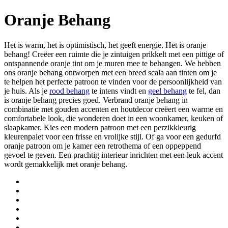
Oranje Behang
Het is warm, het is optimistisch, het geeft energie. Het is oranje
behang! Creëer een ruimte die je zintuigen prikkelt met een pittige of
ontspannende oranje tint om je muren mee te behangen. We hebben
ons oranje behang ontworpen met een breed scala aan tinten om je
te helpen het perfecte patroon te vinden voor de persoonlijkheid van
je huis. Als je
rood behang
te intens vindt en
geel behang
te fel, dan
is oranje behang precies goed. Verbrand oranje behang in
combinatie met gouden accenten en houtdecor creëert een warme en
comfortabele look, die wonderen doet in een woonkamer, keuken of
slaapkamer. Kies een modern patroon met een perzikkleurig
kleurenpalet voor een frisse en vrolijke stijl. Of ga voor een gedurfd
oranje patroon om je kamer een retrothema of een oppeppend
gevoel te geven. Een prachtig interieur inrichten met een leuk accent
wordt gemakkelijk met oranje behang.