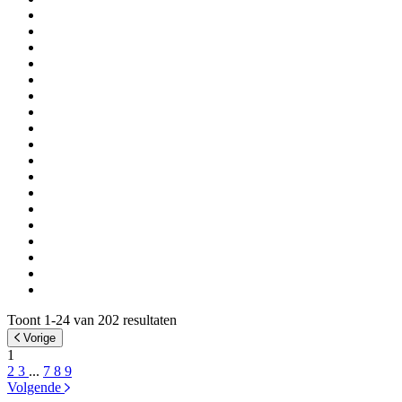
Toont 1-24 van 202 resultaten
Vorige
1
2
3
...
7
8
9
Volgende