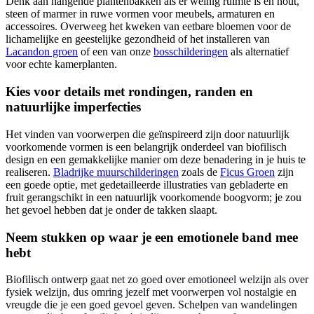
Denk aan hangende plantenbakken als er weinig ruimte is en hout,
steen of marmer in ruwe vormen voor meubels, armaturen en
accessoires. Overweeg het kweken van eetbare bloemen voor de
lichamelijke en geestelijke gezondheid of het installeren van
Lacandon groen
of een van onze
bosschilderingen
als alternatief
voor echte kamerplanten.
Kies voor details met rondingen, randen en
natuurlijke imperfecties
Het vinden van voorwerpen die geïnspireerd zijn door natuurlijk
voorkomende vormen is een belangrijk onderdeel van biofilisch
design en een gemakkelijke manier om deze benadering in je huis te
realiseren.
Bladrijke muurschilderingen
zoals de
Ficus Groen
zijn
een goede optie, met gedetailleerde illustraties van gebladerte en
fruit gerangschikt in een natuurlijk voorkomende boogvorm; je zou
het gevoel hebben dat je onder de takken slaapt.
Neem stukken op waar je een emotionele band mee
hebt
Biofilisch ontwerp gaat net zo goed over emotioneel welzijn als over
fysiek welzijn, dus omring jezelf met voorwerpen vol nostalgie en
vreugde die je een goed gevoel geven. Schelpen van wandelingen