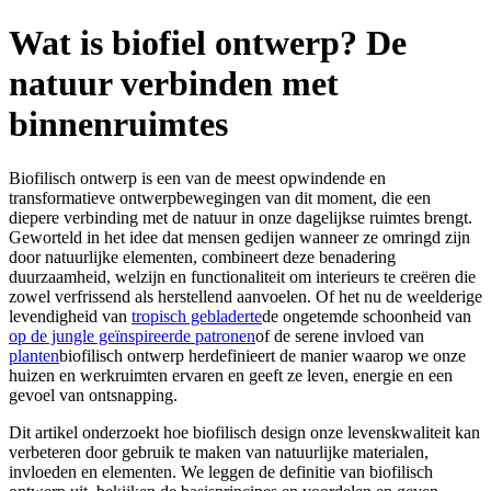
Wat is biofiel ontwerp? De
natuur verbinden met
binnenruimtes
Biofilisch ontwerp is een van de meest opwindende en
transformatieve ontwerpbewegingen van dit moment, die een
diepere verbinding met de natuur in onze dagelijkse ruimtes brengt.
Geworteld in het idee dat mensen gedijen wanneer ze omringd zijn
door natuurlijke elementen, combineert deze benadering
duurzaamheid, welzijn en functionaliteit om interieurs te creëren die
zowel verfrissend als herstellend aanvoelen. Of het nu de weelderige
levendigheid van
tropisch gebladerte
de ongetemde schoonheid van
op de jungle geïnspireerde patronen
of de serene invloed van
planten
biofilisch ontwerp herdefinieert de manier waarop we onze
huizen en werkruimten ervaren en geeft ze leven, energie en een
gevoel van ontsnapping.
Dit artikel onderzoekt hoe biofilisch design onze levenskwaliteit kan
verbeteren door gebruik te maken van natuurlijke materialen,
invloeden en elementen. We leggen de definitie van biofilisch