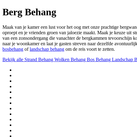
Berg Behang
Maak van je kamer een lust voor het oog met onze prachtige bergwan
oproept en je vrienden groen van jaloezie maakt. Maak je keuze uit 
van een zonsondergang die vanachter de bergkammen tevoorschijn komt.
naar je woonkamer en laat je gasten streven naar dezelfde avontuurli
bosbehang
of
landschap
behang
om de reis voort te zetten.
Bekijk alle
Strand Behang
Wolken Behang
Bos Behang
Landschap 