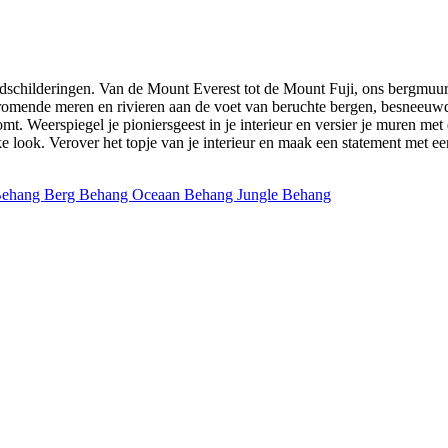
dschilderingen. Van de Mount Everest tot de Mount Fuji, ons bergmuur
stromende meren en rivieren aan de voet van beruchte bergen, besneeuw
 Weerspiegel je pioniersgeest in je interieur en versier je muren met 
jke look. Verover het topje van je interieur en maak een statement met 
Behang
Berg Behang
Oceaan Behang
Jungle Behang