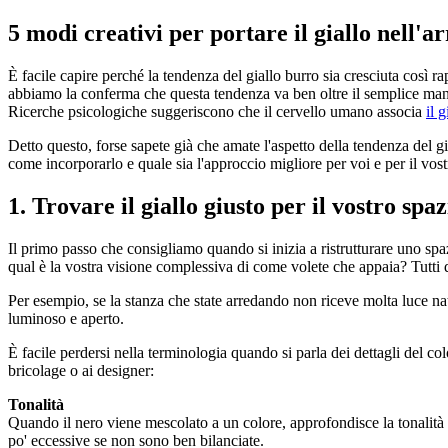
5 modi creativi per portare il giallo nell'
È facile capire perché la tendenza del giallo burro sia cresciuta così 
abbiamo la conferma che questa tendenza va ben oltre il semplice manten
Ricerche psicologiche suggeriscono che il cervello umano associa
il g
Detto questo, forse sapete già che amate l'aspetto della tendenza del gi
come incorporarlo e quale sia l'approccio migliore per voi e per il vost
1. Trovare il giallo giusto per il vostro spaz
Il primo passo che consigliamo quando si inizia a ristrutturare uno spa
qual è la vostra visione complessiva di come volete che appaia? Tutti qu
Per esempio, se la stanza che state arredando non riceve molta luce natu
luminoso e aperto.
È facile perdersi nella terminologia quando si parla dei dettagli del col
bricolage o ai designer:
Tonalità
Quando il nero viene mescolato a un colore, approfondisce la tonalità 
po' eccessive se non sono ben bilanciate.