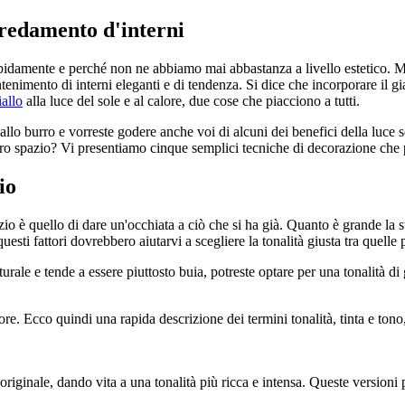
arredamento d'interni
rapidamente e perché non ne abbiamo mai abbastanza a livello estetico. M
imento di interni eleganti e di tendenza. Si dice che incorporare il gial
iallo
alla luce del sole e al calore, due cose che piacciono a tutti.
allo burro e vorreste godere anche voi di alcuni dei benefici della luce s
ro spazio? Vi presentiamo cinque semplici tecniche di decorazione che pot
io
zio è quello di dare un'occhiata a ciò che si ha già. Quanto è grande la
esti fattori dovrebbero aiutarvi a scegliere la tonalità giusta tra quelle 
rale e tende a essere piuttosto buia, potreste optare per una tonalità di
ore. Ecco quindi una rapida descrizione dei termini tonalità, tinta e tono
originale, dando vita a una tonalità più ricca e intensa. Queste version