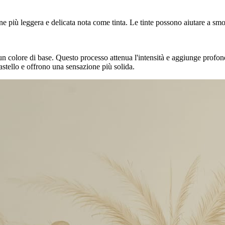
 più leggera e delicata nota come tinta. Le tinte possono aiutare a smor
 colore di base. Questo processo attenua l'intensità e aggiunge profondit
pastello e offrono una sensazione più solida.