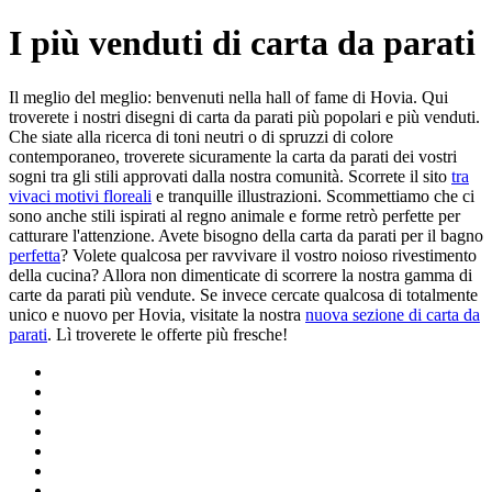
I più venduti di carta da parati
Il meglio del meglio: benvenuti nella hall of fame di Hovia. Qui
troverete i nostri disegni di carta da parati più popolari e più venduti.
Che siate alla ricerca di toni neutri o di spruzzi di colore
contemporaneo, troverete sicuramente la carta da parati dei vostri
sogni tra gli stili approvati dalla nostra comunità. Scorrete il sito
tra
vivaci motivi floreali
e tranquille illustrazioni. Scommettiamo che ci
sono anche stili ispirati al regno animale e forme retrò perfette per
catturare l'attenzione. Avete bisogno della carta da parati per il bagno
perfetta
? Volete qualcosa per ravvivare il vostro noioso rivestimento
della cucina? Allora non dimenticate di scorrere la nostra gamma di
carte da parati più vendute. Se invece cercate qualcosa di totalmente
unico e nuovo per Hovia, visitate la nostra
nuova sezione di carta da
parati
. Lì troverete le offerte più fresche!