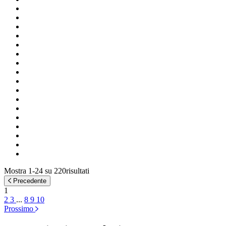
Mostra 1-24 su 220risultati
Precedente
1
2
3
...
8
9
10
Prossimo