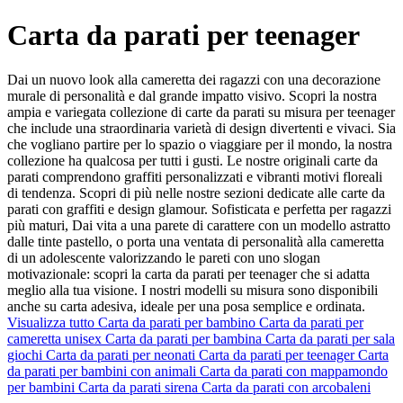
Carta da parati per teenager
Dai un nuovo look alla cameretta dei ragazzi con una decorazione
murale di personalità e dal grande impatto visivo. Scopri la nostra
ampia e variegata collezione di carte da parati su misura per teenager
che include una straordinaria varietà di design divertenti e vivaci. Sia
che vogliano partire per lo spazio o viaggiare per il mondo, la nostra
collezione ha qualcosa per tutti i gusti. Le nostre originali carte da
parati comprendono graffiti personalizzati e vibranti motivi floreali
di tendenza. Scopri di più nelle nostre sezioni dedicate alle carte da
parati con graffiti e design glamour. Sofisticata e perfetta per ragazzi
più maturi, Dai vita a una parete di carattere con un modello astratto
dalle tinte pastello, o porta una ventata di personalità alla cameretta
di un adolescente valorizzando le pareti con uno slogan
motivazionale: scopri la carta da parati per teenager che si adatta
meglio alla tua visione. I nostri modelli su misura sono disponibili
anche su carta adesiva, ideale per una posa semplice e ordinata.
Visualizza tutto
Carta da parati per bambino
Carta da parati per
cameretta unisex
Carta da parati per bambina
Carta da parati per sala
giochi
Carta da parati per neonati
Carta da parati per teenager
Carta
da parati per bambini con animali
Carta da parati con mappamondo
per bambini
Carta da parati sirena
Carta da parati con arcobaleni