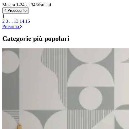
Mostra 1-24 su 343risultati
Precedente
1
2
3
...
13
14
15
Prossimo
Categorie più popolari