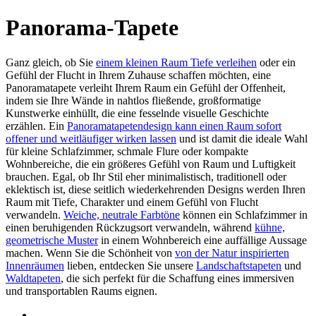
Panorama-Tapete
Ganz gleich, ob Sie
einem kleinen Raum Tiefe verleihen
oder ein
Gefühl der Flucht in Ihrem Zuhause schaffen möchten, eine
Panoramatapete verleiht Ihrem Raum ein Gefühl der Offenheit,
indem sie Ihre Wände in nahtlos fließende, großformatige
Kunstwerke einhüllt, die eine fesselnde visuelle Geschichte
erzählen. Ein
Panoramatapetendesign kann einen Raum sofort
offener und weitläufiger wirken lassen
und ist damit die ideale Wahl
für kleine Schlafzimmer, schmale Flure oder kompakte
Wohnbereiche, die ein größeres Gefühl von Raum und Luftigkeit
brauchen. Egal, ob Ihr Stil eher minimalistisch, traditionell oder
eklektisch ist, diese seitlich wiederkehrenden Designs werden Ihren
Raum mit Tiefe, Charakter und einem Gefühl von Flucht
verwandeln.
Weiche, neutrale Farbtöne
können ein Schlafzimmer in
einen beruhigenden Rückzugsort verwandeln, während
kühne,
geometrische Muster
in einem Wohnbereich eine auffällige Aussage
machen. Wenn Sie die Schönheit von
von der Natur inspirierten
Innenräumen
lieben, entdecken Sie unsere
Landschaftstapeten
und
Waldtapeten
, die sich perfekt für die Schaffung eines immersiven
und transportablen Raums eignen.