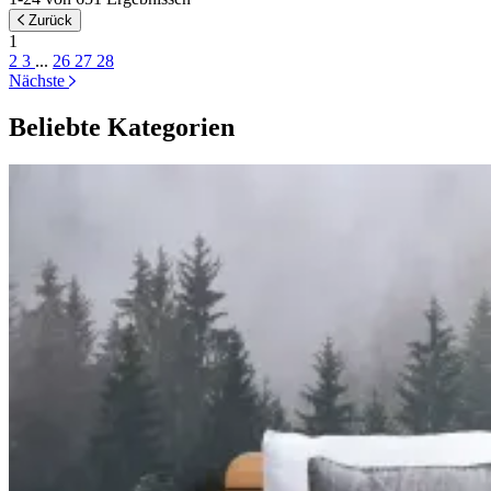
Zurück
1
2
3
...
26
27
28
Nächste
Beliebte Kategorien