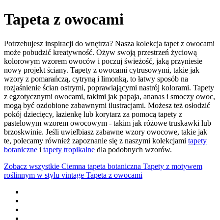
Tapeta z owocami
Potrzebujesz inspiracji do wnętrza? Nasza kolekcja tapet z owocami
może pobudzić kreatywność. Ożyw swoją przestrzeń życiową
kolorowym wzorem owoców i poczuj świeżość, jaką przyniesie
nowy projekt ściany. Tapety z owocami cytrusowymi, takie jak
wzory z pomarańczą, cytryną i limonką, to łatwy sposób na
rozjaśnienie ścian ostrymi, poprawiającymi nastrój kolorami. Tapety
z egzotycznymi owocami, takimi jak papaja, ananas i smoczy owoc,
mogą być ozdobione zabawnymi ilustracjami. Możesz też osłodzić
pokój dziecięcy, łazienkę lub korytarz za pomocą tapety z
pastelowym wzorem owocowym - takim jak różowe truskawki lub
brzoskwinie. Jeśli uwielbiasz zabawne wzory owocowe, takie jak
te, polecamy również zapoznanie się z naszymi kolekcjami
tapety
botaniczne
i
tapety tropikalne
dla podobnych wzorów.
Zobacz wszystkie
Ciemna tapeta botaniczna
Tapety z motywem
roślinnym w stylu vintage
Tapeta z owocami