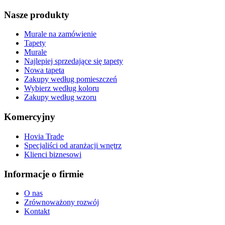
Nasze produkty
Murale na zamówienie
Tapety
Murale
Najlepiej sprzedające się tapety
Nowa tapeta
Zakupy według pomieszczeń
Wybierz według koloru
Zakupy według wzoru
Komercyjny
Hovia Trade
Specjaliści od aranżacji wnętrz
Klienci biznesowi
Informacje o firmie
O nas
Zrównoważony rozwój
Kontakt