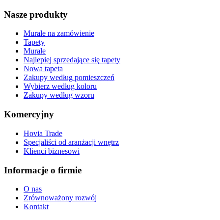
Nasze produkty
Murale na zamówienie
Tapety
Murale
Najlepiej sprzedające się tapety
Nowa tapeta
Zakupy według pomieszczeń
Wybierz według koloru
Zakupy według wzoru
Komercyjny
Hovia Trade
Specjaliści od aranżacji wnętrz
Klienci biznesowi
Informacje o firmie
O nas
Zrównoważony rozwój
Kontakt