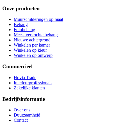
Onze producten
Muurschilderingen op maat
Behang
Fotobehang
Meest verkochte behang
Nieuwe achtergrond
Winkelen per kamer
Winkelen op kleur
Winkelen op ontwerp
Commercieel
Hovia Trade
Interieurprofessionals
Zakelijke klanten
Bedrijfsinformatie
Over ons
Duurzaamheid
Contact