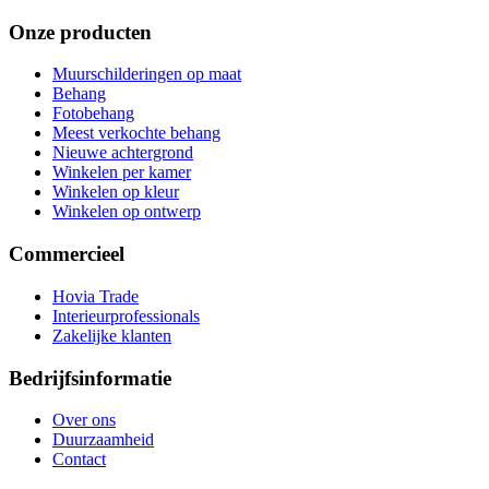
Onze producten
Muurschilderingen op maat
Behang
Fotobehang
Meest verkochte behang
Nieuwe achtergrond
Winkelen per kamer
Winkelen op kleur
Winkelen op ontwerp
Commercieel
Hovia Trade
Interieurprofessionals
Zakelijke klanten
Bedrijfsinformatie
Over ons
Duurzaamheid
Contact