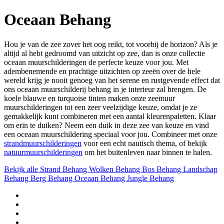
Oceaan Behang
Hou je van de zee zover het oog reikt, tot voorbij de horizon? Als je
altijd al hebt gedroomd van uitzicht op zee, dan is onze collectie
oceaan muurschilderingen de perfecte keuze voor jou. Met
adembenemende en prachtige uitzichten op zeeën over de hele
wereld krijg je nooit genoeg van het serene en rustgevende effect dat
ons oceaan muurschilderij behang in je interieur zal brengen. De
koele blauwe en turquoise tinten maken onze zeemuur
muurschilderingen tot een zeer veelzijdige keuze, omdat je ze
gemakkelijk kunt combineren met een aantal kleurenpaletten. Klaar
om erin te duiken? Neem een duik in deze zee van keuze en vind
een oceaan muurschildering speciaal voor jou. Combineer met onze
strandmuurschilderingen
voor een echt nautisch thema, of bekijk
natuurmuurschilderingen
om het buitenleven naar binnen te halen.
Bekijk alle
Strand Behang
Wolken Behang
Bos Behang
Landschap
Behang
Berg Behang
Oceaan Behang
Jungle Behang