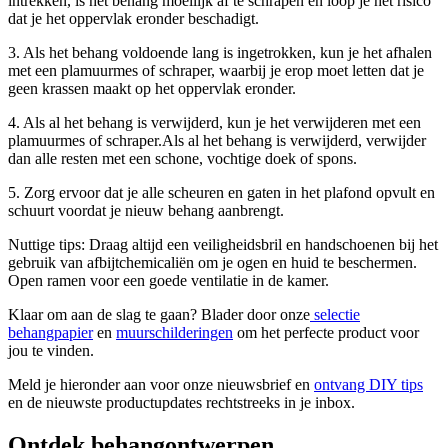
intrekken, is het behang moeilijk af te schrapen en loop je het risico
dat je het oppervlak eronder beschadigt.
3. Als het behang voldoende lang is ingetrokken, kun je het afhalen
met een plamuurmes of schraper, waarbij je erop moet letten dat je
geen krassen maakt op het oppervlak eronder.
4. Als al het behang is verwijderd, kun je het verwijderen met een
plamuurmes of schraper.Als al het behang is verwijderd, verwijder
dan alle resten met een schone, vochtige doek of spons.
5. Zorg ervoor dat je alle scheuren en gaten in het plafond opvult en
schuurt voordat je nieuw behang aanbrengt.
Nuttige tips: Draag altijd een veiligheidsbril en handschoenen bij het
gebruik van afbijtchemicaliën om je ogen en huid te beschermen.
Open ramen voor een goede ventilatie in de kamer.
Klaar om aan de slag te gaan? Blader door onze
selectie
behangpapier
en
muurschilderingen
om het perfecte product voor
jou te vinden.
Meld je hieronder aan voor onze nieuwsbrief en
ontvang DIY tips
en de nieuwste productupdates rechtstreeks in je inbox.
Ontdek behangontwerpen