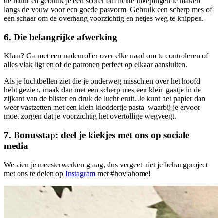
de muur en gebruik je een scorer om lichte inkepingen te maken
langs de vouw voor een goede pasvorm. Gebruik een scherp mes of
een schaar om de overhang voorzichtig en netjes weg te knippen.
6. Die belangrijke afwerking
Klaar? Ga met een nadenroller over elke naad om te controleren of
alles vlak ligt en of de patronen perfect op elkaar aansluiten.
Als je luchtbellen ziet die je onderweg misschien over het hoofd
hebt gezien, maak dan met een scherp mes een klein gaatje in de
zijkant van de blister en druk de lucht eruit. Je kunt het papier dan
weer vastzetten met een klein kloddertje pasta, waarbij je ervoor
moet zorgen dat je voorzichtig het overtollige wegveegt.
7. Bonusstap: deel je kiekjes met ons op sociale
media
We zien je meesterwerken graag, dus vergeet niet je behangproject
met ons te delen op
Instagram
met #hoviahome!