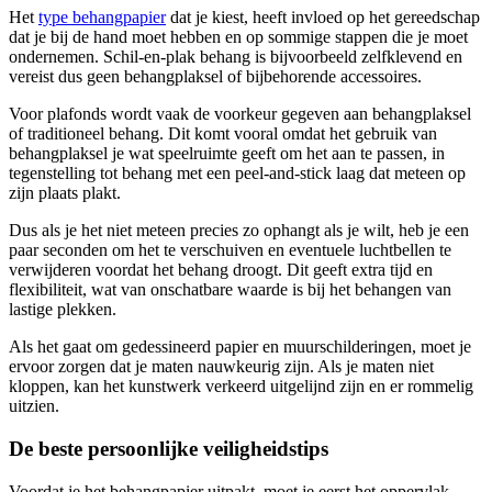
Het
type behangpapier
dat je kiest, heeft invloed op het gereedschap
dat je bij de hand moet hebben en op sommige stappen die je moet
ondernemen. Schil-en-plak behang is bijvoorbeeld zelfklevend en
vereist dus geen behangplaksel of bijbehorende accessoires.
Voor plafonds wordt vaak de voorkeur gegeven aan behangplaksel
of traditioneel behang. Dit komt vooral omdat het gebruik van
behangplaksel je wat speelruimte geeft om het aan te passen, in
tegenstelling tot behang met een peel-and-stick laag dat meteen op
zijn plaats plakt.
Dus als je het niet meteen precies zo ophangt als je wilt, heb je een
paar seconden om het te verschuiven en eventuele luchtbellen te
verwijderen voordat het behang droogt. Dit geeft extra tijd en
flexibiliteit, wat van onschatbare waarde is bij het behangen van
lastige plekken.
Als het gaat om gedessineerd papier en muurschilderingen, moet je
ervoor zorgen dat je maten nauwkeurig zijn. Als je maten niet
kloppen, kan het kunstwerk verkeerd uitgelijnd zijn en er rommelig
uitzien.
De beste persoonlijke veiligheidstips
Voordat je het behangpapier uitpakt, moet je eerst het oppervlak