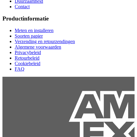
Duurzaamheid
Contact
Productinformatie
Meten en installeren
Soorten papier
Verzending en retourzendingen
Algemene voorwaarden
Privacybeleid
Retourbeleid
Cookiebeleid
FAQ