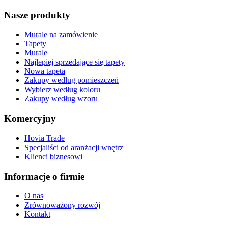
Nasze produkty
Murale na zamówienie
Tapety
Murale
Najlepiej sprzedające się tapety
Nowa tapeta
Zakupy według pomieszczeń
Wybierz według koloru
Zakupy według wzoru
Komercyjny
Hovia Trade
Specjaliści od aranżacji wnętrz
Klienci biznesowi
Informacje o firmie
O nas
Zrównoważony rozwój
Kontakt