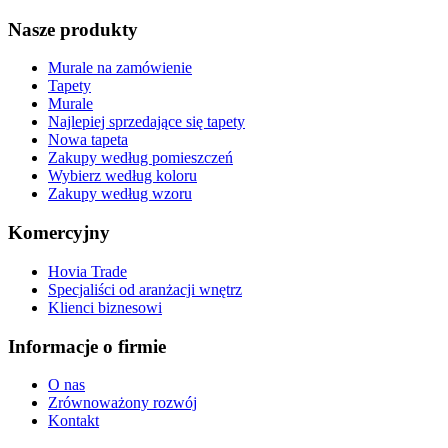
Nasze produkty
Murale na zamówienie
Tapety
Murale
Najlepiej sprzedające się tapety
Nowa tapeta
Zakupy według pomieszczeń
Wybierz według koloru
Zakupy według wzoru
Komercyjny
Hovia Trade
Specjaliści od aranżacji wnętrz
Klienci biznesowi
Informacje o firmie
O nas
Zrównoważony rozwój
Kontakt