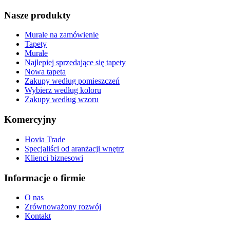
Nasze produkty
Murale na zamówienie
Tapety
Murale
Najlepiej sprzedające się tapety
Nowa tapeta
Zakupy według pomieszczeń
Wybierz według koloru
Zakupy według wzoru
Komercyjny
Hovia Trade
Specjaliści od aranżacji wnętrz
Klienci biznesowi
Informacje o firmie
O nas
Zrównoważony rozwój
Kontakt