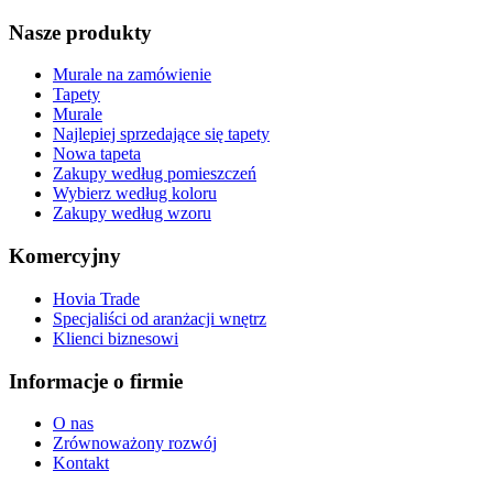
Nasze produkty
Murale na zamówienie
Tapety
Murale
Najlepiej sprzedające się tapety
Nowa tapeta
Zakupy według pomieszczeń
Wybierz według koloru
Zakupy według wzoru
Komercyjny
Hovia Trade
Specjaliści od aranżacji wnętrz
Klienci biznesowi
Informacje o firmie
O nas
Zrównoważony rozwój
Kontakt