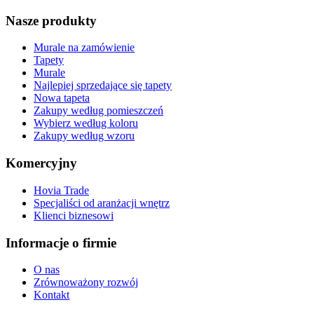
Nasze produkty
Murale na zamówienie
Tapety
Murale
Najlepiej sprzedające się tapety
Nowa tapeta
Zakupy według pomieszczeń
Wybierz według koloru
Zakupy według wzoru
Komercyjny
Hovia Trade
Specjaliści od aranżacji wnętrz
Klienci biznesowi
Informacje o firmie
O nas
Zrównoważony rozwój
Kontakt