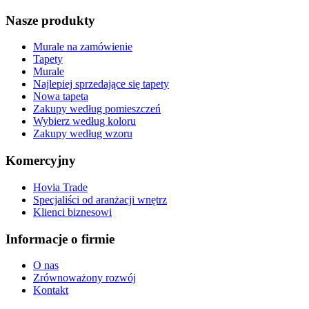
Nasze produkty
Murale na zamówienie
Tapety
Murale
Najlepiej sprzedające się tapety
Nowa tapeta
Zakupy według pomieszczeń
Wybierz według koloru
Zakupy według wzoru
Komercyjny
Hovia Trade
Specjaliści od aranżacji wnętrz
Klienci biznesowi
Informacje o firmie
O nas
Zrównoważony rozwój
Kontakt