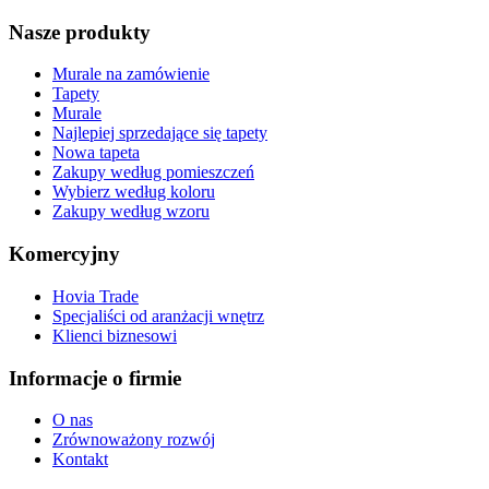
Nasze produkty
Murale na zamówienie
Tapety
Murale
Najlepiej sprzedające się tapety
Nowa tapeta
Zakupy według pomieszczeń
Wybierz według koloru
Zakupy według wzoru
Komercyjny
Hovia Trade
Specjaliści od aranżacji wnętrz
Klienci biznesowi
Informacje o firmie
O nas
Zrównoważony rozwój
Kontakt