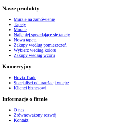
Nasze produkty
Murale na zamówienie
Tapety
Murale
Najlepiej sprzedające się tapety
Nowa tapeta
Zakupy według pomieszczeń
Wybierz według koloru
Zakupy według wzoru
Komercyjny
Hovia Trade
Specjaliści od aranżacji wnętrz
Klienci biznesowi
Informacje o firmie
O nas
Zrównoważony rozwój
Kontakt