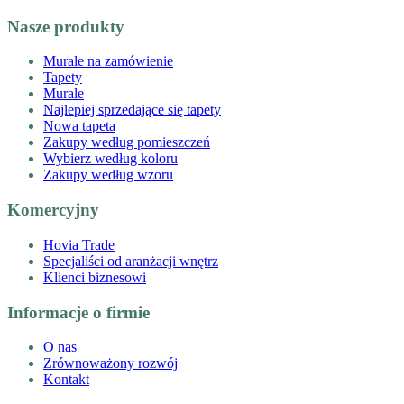
Nasze produkty
Murale na zamówienie
Tapety
Murale
Najlepiej sprzedające się tapety
Nowa tapeta
Zakupy według pomieszczeń
Wybierz według koloru
Zakupy według wzoru
Komercyjny
Hovia Trade
Specjaliści od aranżacji wnętrz
Klienci biznesowi
Informacje o firmie
O nas
Zrównoważony rozwój
Kontakt