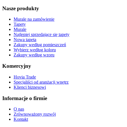
Nasze produkty
Murale na zamówienie
Tapety
Murale
Najlepiej sprzedające się tapety
Nowa tapeta
Zakupy według pomieszczeń
Wybierz według koloru
Zakupy według wzoru
Komercyjny
Hovia Trade
Specjaliści od aranżacji wnętrz
Klienci biznesowi
Informacje o firmie
O nas
Zrównoważony rozwój
Kontakt