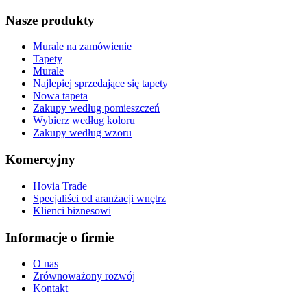
Nasze produkty
Murale na zamówienie
Tapety
Murale
Najlepiej sprzedające się tapety
Nowa tapeta
Zakupy według pomieszczeń
Wybierz według koloru
Zakupy według wzoru
Komercyjny
Hovia Trade
Specjaliści od aranżacji wnętrz
Klienci biznesowi
Informacje o firmie
O nas
Zrównoważony rozwój
Kontakt