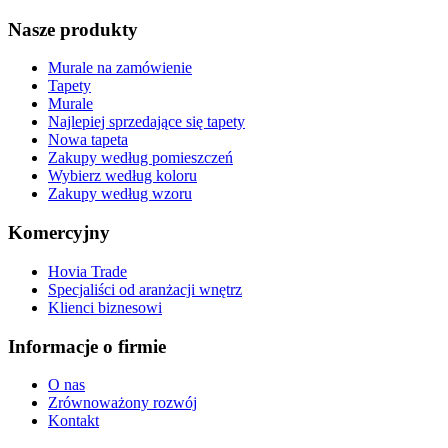
Nasze produkty
Murale na zamówienie
Tapety
Murale
Najlepiej sprzedające się tapety
Nowa tapeta
Zakupy według pomieszczeń
Wybierz według koloru
Zakupy według wzoru
Komercyjny
Hovia Trade
Specjaliści od aranżacji wnętrz
Klienci biznesowi
Informacje o firmie
O nas
Zrównoważony rozwój
Kontakt