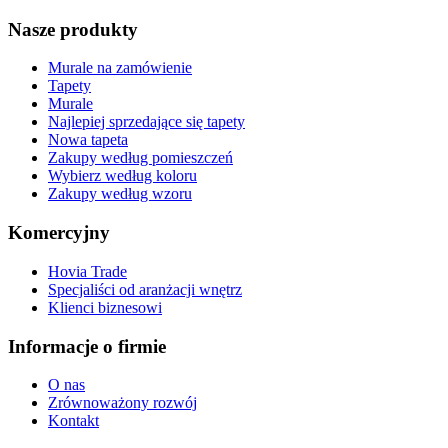
Nasze produkty
Murale na zamówienie
Tapety
Murale
Najlepiej sprzedające się tapety
Nowa tapeta
Zakupy według pomieszczeń
Wybierz według koloru
Zakupy według wzoru
Komercyjny
Hovia Trade
Specjaliści od aranżacji wnętrz
Klienci biznesowi
Informacje o firmie
O nas
Zrównoważony rozwój
Kontakt