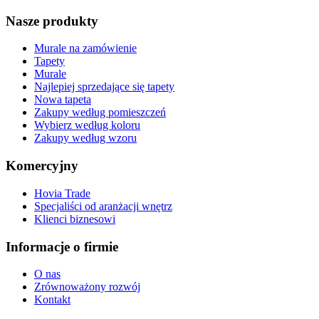
Nasze produkty
Murale na zamówienie
Tapety
Murale
Najlepiej sprzedające się tapety
Nowa tapeta
Zakupy według pomieszczeń
Wybierz według koloru
Zakupy według wzoru
Komercyjny
Hovia Trade
Specjaliści od aranżacji wnętrz
Klienci biznesowi
Informacje o firmie
O nas
Zrównoważony rozwój
Kontakt