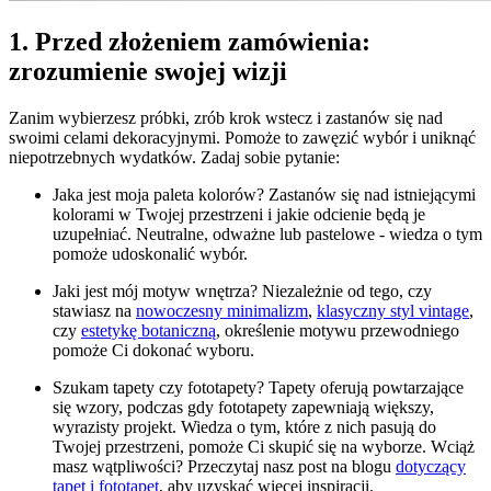
1. Przed złożeniem zamówienia:
zrozumienie swojej wizji
Zanim wybierzesz próbki, zrób krok wstecz i zastanów się nad
swoimi celami dekoracyjnymi. Pomoże to zawęzić wybór i uniknąć
niepotrzebnych wydatków. Zadaj sobie pytanie:
Jaka jest moja paleta kolorów? Zastanów się nad istniejącymi
kolorami w Twojej przestrzeni i jakie odcienie będą je
uzupełniać. Neutralne, odważne lub pastelowe - wiedza o tym
pomoże udoskonalić wybór.
Jaki jest mój motyw wnętrza? Niezależnie od tego, czy
stawiasz na
nowoczesny minimalizm
,
klasyczny styl vintage
,
czy
estetykę botaniczną
, określenie motywu przewodniego
pomoże Ci dokonać wyboru.
Szukam tapety czy fototapety? Tapety oferują powtarzające
się wzory, podczas gdy fototapety zapewniają większy,
wyrazisty projekt. Wiedza o tym, które z nich pasują do
Twojej przestrzeni, pomoże Ci skupić się na wyborze. Wciąż
masz wątpliwości? Przeczytaj nasz post na blogu
dotyczący
tapet i fototapet
, aby uzyskać więcej inspiracji.