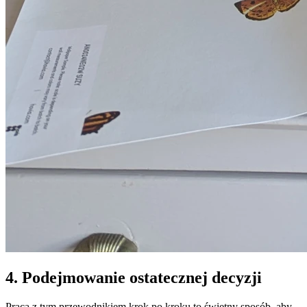
4. Podejmowanie ostatecznej decyzji
Praca z tym przewodnikiem krok po kroku to świetny sposób, aby