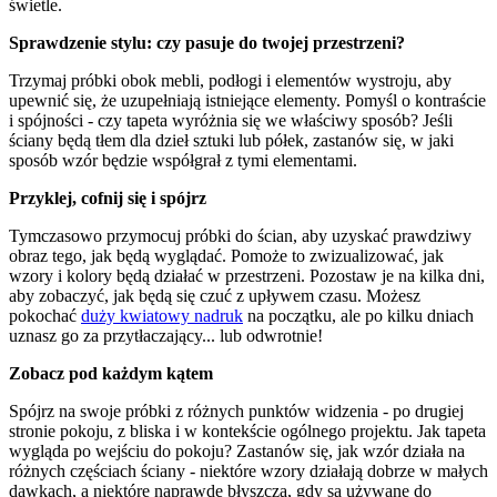
świetle.
Sprawdzenie stylu: czy pasuje do twojej przestrzeni?
Trzymaj próbki obok mebli, podłogi i elementów wystroju, aby
upewnić się, że uzupełniają istniejące elementy. Pomyśl o kontraście
i spójności - czy tapeta wyróżnia się we właściwy sposób? Jeśli
ściany będą tłem dla dzieł sztuki lub półek, zastanów się, w jaki
sposób wzór będzie współgrał z tymi elementami.
Przyklej, cofnij się i spójrz
Tymczasowo przymocuj próbki do ścian, aby uzyskać prawdziwy
obraz tego, jak będą wyglądać. Pomoże to zwizualizować, jak
wzory i kolory będą działać w przestrzeni. Pozostaw je na kilka dni,
aby zobaczyć, jak będą się czuć z upływem czasu. Możesz
pokochać
duży kwiatowy nadruk
na początku, ale po kilku dniach
uznasz go za przytłaczający... lub odwrotnie!
Zobacz pod każdym kątem
Spójrz na swoje próbki z różnych punktów widzenia - po drugiej
stronie pokoju, z bliska i w kontekście ogólnego projektu. Jak tapeta
wygląda po wejściu do pokoju? Zastanów się, jak wzór działa na
różnych częściach ściany - niektóre wzory działają dobrze w małych
dawkach, a niektóre naprawdę błyszczą, gdy są używane do