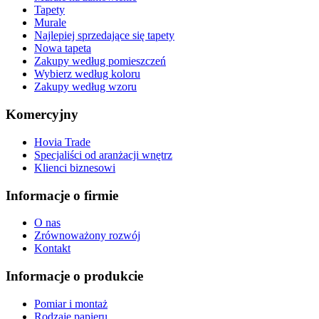
Tapety
Murale
Najlepiej sprzedające się tapety
Nowa tapeta
Zakupy według pomieszczeń
Wybierz według koloru
Zakupy według wzoru
Komercyjny
Hovia Trade
Specjaliści od aranżacji wnętrz
Klienci biznesowi
Informacje o firmie
O nas
Zrównoważony rozwój
Kontakt
Informacje o produkcie
Pomiar i montaż
Rodzaje papieru