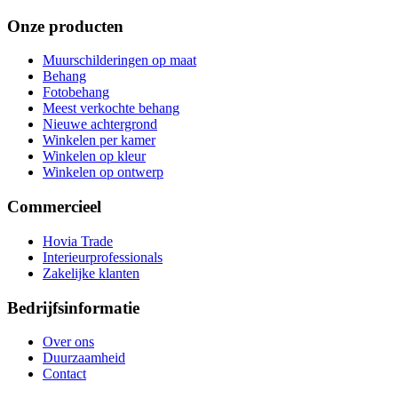
Onze producten
Muurschilderingen op maat
Behang
Fotobehang
Meest verkochte behang
Nieuwe achtergrond
Winkelen per kamer
Winkelen op kleur
Winkelen op ontwerp
Commercieel
Hovia Trade
Interieurprofessionals
Zakelijke klanten
Bedrijfsinformatie
Over ons
Duurzaamheid
Contact