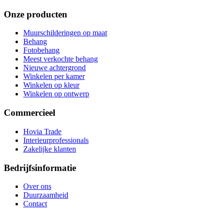
Onze producten
Muurschilderingen op maat
Behang
Fotobehang
Meest verkochte behang
Nieuwe achtergrond
Winkelen per kamer
Winkelen op kleur
Winkelen op ontwerp
Commercieel
Hovia Trade
Interieurprofessionals
Zakelijke klanten
Bedrijfsinformatie
Over ons
Duurzaamheid
Contact