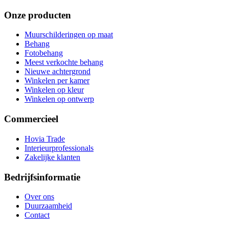
Onze producten
Muurschilderingen op maat
Behang
Fotobehang
Meest verkochte behang
Nieuwe achtergrond
Winkelen per kamer
Winkelen op kleur
Winkelen op ontwerp
Commercieel
Hovia Trade
Interieurprofessionals
Zakelijke klanten
Bedrijfsinformatie
Over ons
Duurzaamheid
Contact