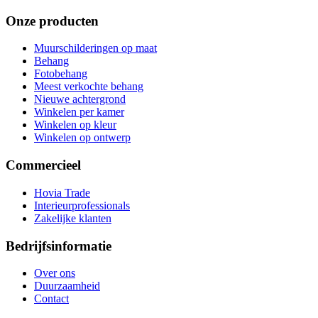
Onze producten
Muurschilderingen op maat
Behang
Fotobehang
Meest verkochte behang
Nieuwe achtergrond
Winkelen per kamer
Winkelen op kleur
Winkelen op ontwerp
Commercieel
Hovia Trade
Interieurprofessionals
Zakelijke klanten
Bedrijfsinformatie
Over ons
Duurzaamheid
Contact